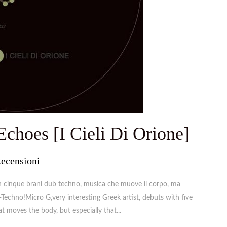
choes [I Cieli Di Orione]
ecensioni
on cinque brani dub techno, musica che muove il corpo, ma
echno!Micro G,very interesting Greek artist, debuts with five
t moves the body, but especially that