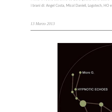
i brani di: Angel Costa, Micol Danieli, Logotech, HO 
13 Marzo 2013