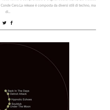
e Conde Cero.La release è composta da diversi stili di techno, ma
di