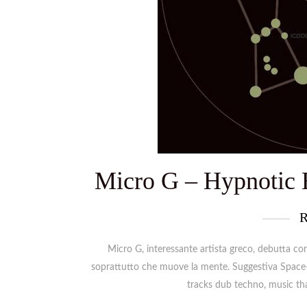
Micro G – Hypnotic E
R
Micro G, interessante artista greco, debutta c
soprattutto che muove la mente. Suggestiva Space-T
tracks dub techno, music tha