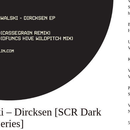
V
h
B
V
K
V
V
P
S
V
i – Dircksen [SCR Dark
N
eries]
5