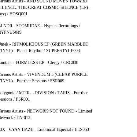
arious Artists - AND SOUND MOVES TOWARD
SILENCE: THE GREAT COSMIC SILENCE (LP) -
osq / HOSQ001
LNDR - STOMIIDAE - Hypnus Recordings /
HYPNUS049
Umek - RITMOLICIOUS EP (GREEN MARBLED
INYL) - Planet Rhythm / SUPERSTYLE003
ontain - FORMLESS EP - Clergy / CRG038
arious Artists - VIVENDUM 5 (CLEAR PURPLE
INYL) - Fur:ther Sessions / FSR009
olygonia / MTRL - DIVISION / TARIS - Fur:ther
essions / FSR001
arious Artists - NETWORK NOT FOUND - Limited
etwork / LN-013
3X - CYAN HAZE - Emotional Especial / EES053