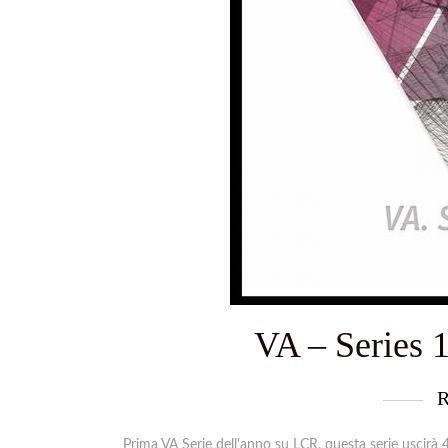
VA – Series 
R
Prima VA Serie dell'anno su LCR, questa serie uscirà 