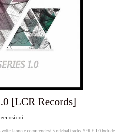
1.0 [LCR Records]
ecensioni
4 volte l'anno e comprenderà 5 original tracks. SERIE 1.0 include