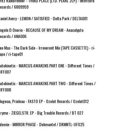
ritz Kalkbrenner - THIRD PLACE (LTD. PEARL 2LP) - Intercord
ecords / 6809959
aniel Avery - LEMON / SATISFIED - Delta Park / DELTA001
ngelo D Onorio - BECAUSE OF MY DREAM - Anacalypto
ecords / ANA006
eo Mas - The Dark Side - Irreverent Mix (TAPE CASSETTE) - ri-
ape / ri-tape01
utokinetic - MARCUS AWAKENS PART ONE - Different Times /
IFF007
utokinetic - MARCUS AWAKENS PART TWO - Different Times /
IFF008
ogwaa, Prioleau - FASTO EP - Ozelot Records / Ozelot012
ryme - ZIEGELSTR. EP - Big Trouble Records / BT 027
demin - MIRROR PHASE - Dekmantel / DKMNTL-UFO25