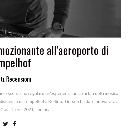
mozionante all’aeroporto di
mpelhof
ti
Recensioni
,
rzo scorso, ha regalato un'esperienza unica ai fan della musica
 dismesso di Tempelhof a Berlino, Tiersen ha dato nuova vita al
," uscito nel 2021, con una