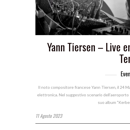
Yann Tiersen – Live e
Te
Even
Il noto compositore francese Yann Tiersen, il 24 Ma
elettronica. Nel suggestivo scenario dell'aeroporto
suo album "Kerber
11 Agosto 2023