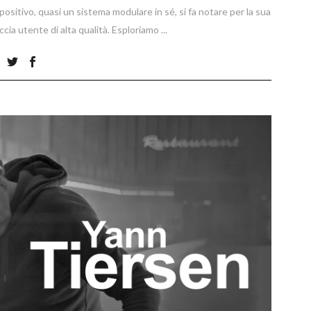
positivo, quasi un sistema modulare in sé, si fa notare per la sua
accia utente di alta qualità. Esploriamo