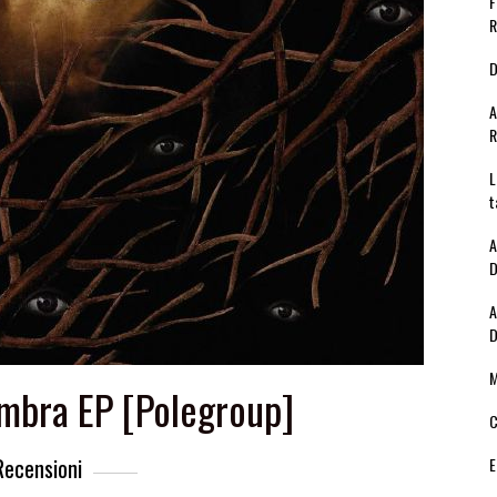
F
R
D
A
R
L
t
A
D
A
D
M
mbra EP [Polegroup]
C
Recensioni
E