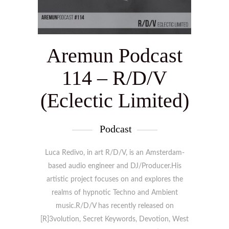
Aremun Podcast
114 – R/D/V
(Eclectic Limited)
Podcast
Luca Redivo, in art R/D/V, is an Amsterdam-
based audio engineer and DJ/Producer.His
artistic project focuses on and explores the
realms of hypnotic Techno and Ambient
music.R/D/V has recently released on
[R]3volution, Secret Keywords, Devotion, West