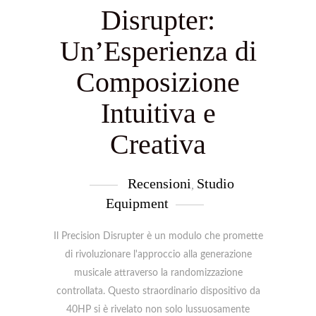
Disrupter:
Un’Esperienza di
Composizione
Intuitiva e
Creativa
Recensioni
Studio
,
Equipment
Il Precision Disrupter è un modulo che promette
di rivoluzionare l'approccio alla generazione
musicale attraverso la randomizzazione
controllata. Questo straordinario dispositivo da
40HP si è rivelato non solo lussuosamente