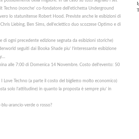
possibilmente della migliore: in tal caso su tutti segnalo i set
I
roit Techno (nonche’ co-fondatore dell’etichetta Underground
ero lo statunitense Robert Hood. Previste anche le esibizioni di
 Chris Liebing, Ben Sims, dell’eclettico duo scozzese Optimo e di
e di ogni precedente edizione segnata da esibizioni storiche)
derworld seguiti dai Booka Shade piu’ l’interessante esibizione
ay…
rmina alle 7:00 di Domenica 14 Novembre. Costo dell’evento: 50
 Love Techno (a parte il costo del biglietto molto economico)
asta solo l’attitudine) in quanto la proposta è sempre piu’ in
o-blu-arancio-verde o rosso?