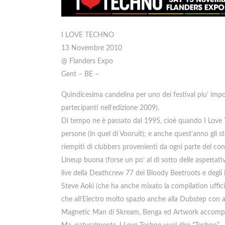
I LOVE TECHNO
13 Novembre 2010
@ Flanders Expo
Gent – BE –
Quindicesima candelina per uno dei festival piu’ impor
partecipanti nell’edizione 2009).
Di tempo ne è passato dal 1995, cioè quando I Love 
persone (in quel di Vooruit); e anche quest’anno gli 
riempiti di clubbers provenienti da ogni parte del con
Lineup buona (forse un po’ al di sotto delle aspettativ
live della Deathcrew 77 dei Bloody Beetroots e degli ita
Steve Aoki (che ha anche mixato la compilation ufficia
che all’Electro molto spazio anche alla Dubstep con a
Magnetic Man di Skream, Benga ed Artwork accompagn