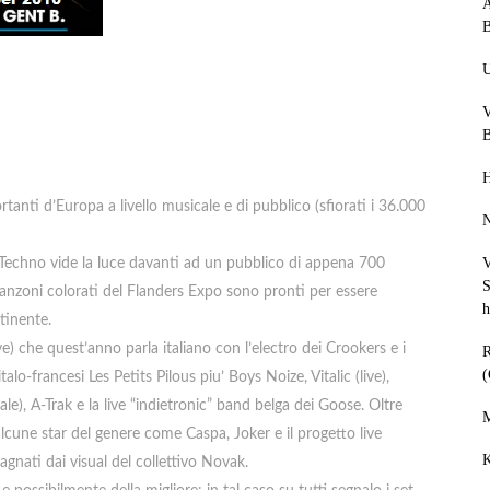
A
B
U
V
H
tanti d’Europa a livello musicale e di pubblico (sfiorati i 36.000
N
V
Techno vide la luce davanti ad un pubblico di appena 700
stanzoni colorati del Flanders Expo sono pronti per essere
h
tinente.
e) che quest’anno parla italiano con l’electro dei Crookers e i
(
lo-francesi Les Petits Pilous piu’ Boys Noize, Vitalic (live),
le), A-Trak e la live “indietronic” band belga dei Goose. Oltre
M
lcune star del genere come Caspa, Joker e il progetto live
K
ati dai visual del collettivo Novak.