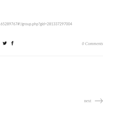
165289767#!/group.php?gid=281337297004
0 Comments
next