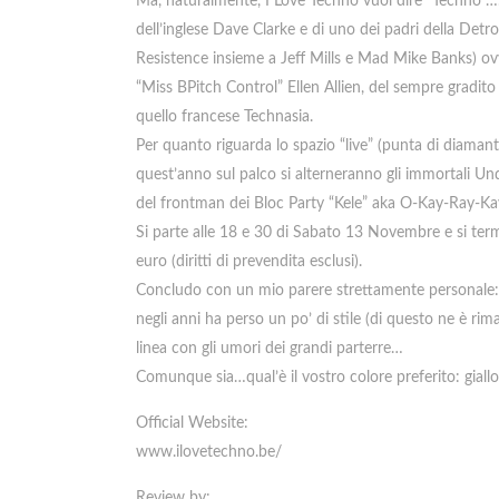
Ma, naturalmente, I Love Techno vuol dire “Techno”….e 
dell’inglese Dave Clarke e di uno dei padri della Det
Resistence insieme a Jeff Mills e Mad Mike Banks) ovv
“Miss BPitch Control” Ellen Allien, del sempre gradito
quello francese Technasia.
Per quanto riguarda lo spazio “live” (punta di diamant
quest’anno sul palco si alterneranno gli immortali Un
del frontman dei Bloc Party “Kele” aka O-Kay-Ray-K
Si parte alle 18 e 30 di Sabato 13 Novembre e si te
euro (diritti di prevendita esclusi).
Concludo con un mio parere strettamente personale: I
negli anni ha perso un po’ di stile (di questo ne è rim
linea con gli umori dei grandi parterre…
Comunque sia…qual’è il vostro colore preferito: giall
Official Website:
www.ilovetechno.be/
Review by: