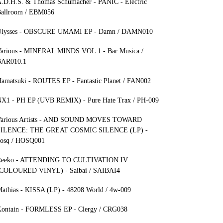
.D.H.S. & Thomas Schumacher - PANIC - Electric
allroom / EBM056
lysses - OBSCURE UMAMI EP - Damn / DAMN010
arious - MINERAL MINDS VOL 1 - Bar Musica /
BAR010.1
amatsuki - ROUTES EP - Fantastic Planet / FAN002
X1 - PH EP (UVB REMIX) - Pure Hate Trax / PH-009
arious Artists - AND SOUND MOVES TOWARD
SILENCE: THE GREAT COSMIC SILENCE (LP) -
osq / HOSQ001
Reeko - ATTENDING TO CULTIVATION IV
COLOURED VINYL) - Saibai / SAIBAI4
athias - KISSA (LP) - 48208 World / 4w-009
ontain - FORMLESS EP - Clergy / CRG038